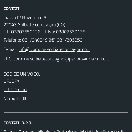
CONTATTI
Piazza IV Novembre 5
22043 Solbiate con Cagno (CO)
C.F. 03807550136 - P.Iva: 03807550136
Telefono:
031/940249 â€“ 031/806050
E-mail:
PEC:
CODICE UNIVOCO:
UF0DFX
Uffici e orari
Numeri utili
CONTATTI D.P.O.
E-mail:
Responsabile della Protezione dei dati: