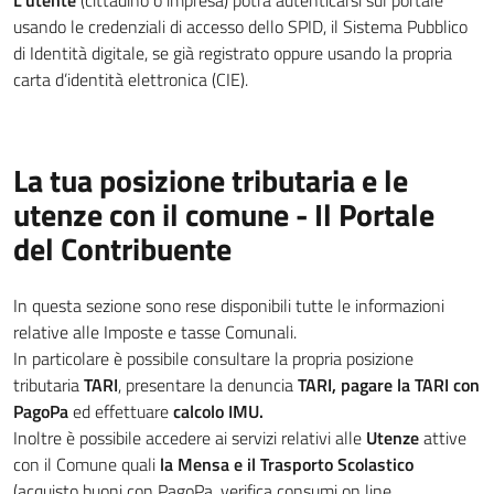
L'utente
(cittadino o impresa) potrà autenticarsi sul portale
usando le credenziali di accesso dello SPID, il Sistema Pubblico
di Identità digitale, se già registrato oppure usando la propria
carta d’identità elettronica (CIE).
La tua posizione tributaria e le
utenze con il comune - Il Portale
del Contribuente
In questa sezione sono rese disponibili tutte le informazioni
relative alle Imposte e tasse Comunali.
In particolare è possibile consultare la propria posizione
tributaria
TARI
, presentare la denuncia
TARI, pagare la TARI con
PagoPa
ed effettuare
calcolo IMU.
Inoltre è possibile accedere ai servizi relativi alle
Utenze
attive
con il Comune quali
la Mensa e il Trasporto Scolastico
(acquisto buoni con PagoPa, verifica consumi on line,